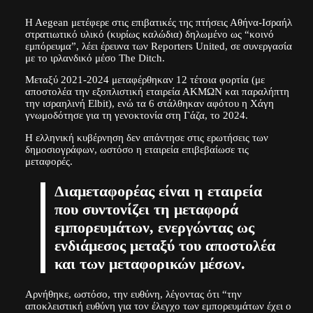
H Aegean μετέφερε στις επιβατικές της πτήσεις Αθήνα-Ισραήλ
στρατιωτικό υλικό (κυρίως καλώδια) δηλωμένο ως “κοινό
εμπόρευμα”, λέει έρευνα των Reporters United, σε συνεργασία
με το ιρλανδικό μέσο The Ditch.
Μεταξύ 2021-2024 μεταφέρθηκαν 12 τέτοια φορτία (με
αποστολέα την εξοπλιστική εταιρεία ΑΚΜΩΝ και παραλήπτη
την ισραηλινή Elbit), ενώ τα 6 στάλθηκαν αφότου η Χάγη
γνωμοδότησε για τη γενοκτονία στη Γάζα, το 2024.
Η ελληνική κυβέρνηση δεν απάντησε στις ερωτήσεις των
δημοσιογράφων, ωστόσο η εταιρεία επιβεβαίωσε τις
μεταφορές.
Διαμεταφορέας είναι η εταιρεία
που συντονίζει τη μεταφορά
εμπορευμάτων, ενεργώντας ως
ενδιάμεσος μεταξύ του αποστολέα
και των μεταφορικών μέσων.
Αρνήθηκε, ωστόσο, την ευθύνη, λέγοντας ότι “την
αποκλειστική ευθύνη για τον έλεγχο των εμπορευμάτων έχει ο