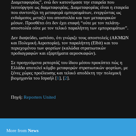
Διαμεταφορέας”, ενώ δεν κατονόμασε την εταιρεία που
λειτούργησε ως διαμεταφορέας. Διαμεταφορέας είναι η εταιρεία
που συντονίζει τη μεταφορά εμπορευμάτων, ενεργώντας ως
ενδιάμεσος μεταξύ του αποστολέα και των μεταφορικών
μέσων. Προσθέτει ότι δεν έχει επαφή “ούτε με τον πελάτη-
αποστολέα ούτε με τον τελικό παραλήπτη των εμπορευμάτων”.
Δεν διαψεύδει, ωστόσο, ότι γνώριζε τους αποστολείς (ΑΚΜΩΝ
και Πολεμική Αεροπορία), τον παραλήπτη (Elbit) και του
περιεχομένου των φορτίων (καλώδια στρατιωτικών
προδιαγραφών και εξαρτήματα αεροσκαφών).
Σε προηγούμενα ρεπορτάζ του ίδιου μέσου προκύπτει πώς η
Ελλάδα αποτελεί κόμβο μεταφορών στρατιωτικών φορτίων, με
ξένες χώρες προέλευσης και τελικό αποδέκτη την πολεμική
βιομηχανία του Ισραήλ [
1
], [
2
].
Πηγή:
Reporters United
(Ethan Miller/Pool via REUTERS)