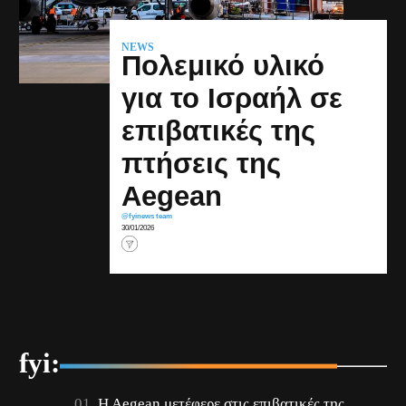
NEWS
Πολεμικό υλικό
για το Ισραήλ σε
επιβατικές της
πτήσεις της
Aegean
@fyinews team
30/01/2026
fyi:
H Aegean μετέφερε στις επιβατικές της