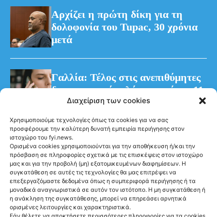
Διαχείριση των cookies
Χρησιμοποιούμε τεχνολογίες όπως τα cookies για να σας
NEWS
Αρχίζει η πρώτη
προσφέρουμε την καλύτερη δυνατή εμπειρία περιήγησης στον
ιστοχώρο του fyi.news.
δίκη για τη
Ορισμένα cookies χρησιμοποιούνται για την αποθήκευση ή/και την
πρόσβαση σε πληροφορίες σχετικά με τις επισκέψεις στον ιστοχώρο
δολοφονία του
μας και για την προβολή (μη) εξατομικευμένων διαφημίσεων. Η
συγκατάθεση σε αυτές τις τεχνολογίες θα μας επιτρέψει να
Tupac, 30 χρόνια
επεξεργαζόμαστε δεδομένα όπως η συμπεριφορά περιήγησης ή τα
μοναδικά αναγνωριστικά σε αυτόν τον ιστότοπο. Η μη συγκατάθεση ή
μετά
η ανάκληση της συγκατάθεσης, μπορεί να επηρεάσει αρνητικά
ορισμένες λειτουργίες και χαρακτηριστικά.
@fyinews team
Εάν θέλετε να αποκτήσετε περισσότερες πληροφορίες για τα cookies